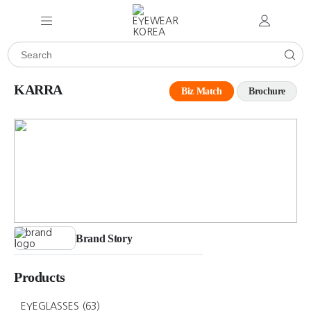
KARRA
Biz Match
Brochure
Brand Story
Products
EYEGLASSES
(63)