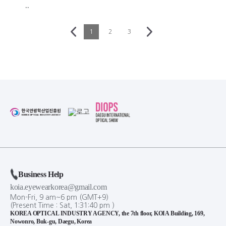
..
1
2
3
Business Help
koia.eyewearkorea@gmail.com
Mon-Fri, 9 am~6 pm (GMT+9)
(Present Time :
Sat,
1
:
31
:
40
pm
)
KOREA OPTICAL INDUSTRY AGENCY, the 7th floor, KOIA Building, 169,
Nowonro, Buk-gu, Daegu, Korea