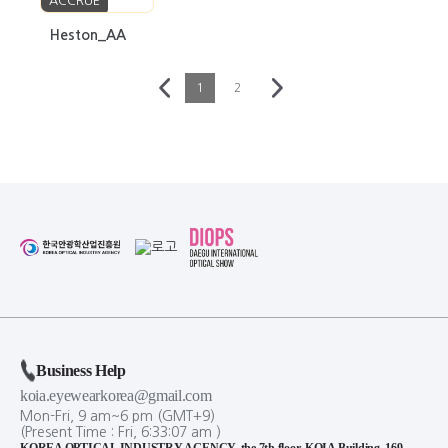
ACCRUE
Heston_AA
1
2
Business Help
koia.eyewearkorea@gmail.com
Mon-Fri, 9 am~6 pm (GMT+9)
(Present Time :
Fri,
6
:
33
:
07
am
)
KOREA OPTICAL INDUSTRY AGENCY, the 7th floor, KOIA Building, 169,