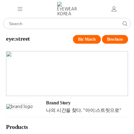
eye:street
Biz Match
Brochure
Brand Story
나의 시간을 찾다. "아이:스트릿으로"
Products