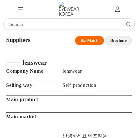
Suppliers
Biz Match
Brochure
lenswear
Company Name
lenswear
Selling way
Self-production
Main product
Main market
안녕하세요 렌즈착용