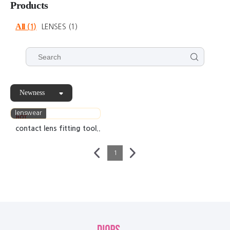
Products
All
(1)
LENSES
(1)
Newness
lenswear
HOT
contact lens fitting tool..
1